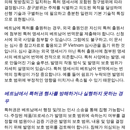
의해 뒷받침되고 일치하는 특허 명세서에 포함된 청구범위에 따라
결정됩니다.
청구범위는
주제를 식별하고 의도된 목적을 달성하며
선행 기술과 구별하는 데 필요하고 충분한 일련의 기본 기술적 특징
으로 표현됩니다.
베트남에 특허를 출원하는 경우, 외국 출원인은 자신의 특허 출원서
에 첨부된 특허 명세서의 베트남어 번역문을 제출해야 합니다. 신청
서에 외국 사양을 첨부할 수 있습니다. 그럼에도 불구하고, 이 문서
는 심사 중 참고자료로 활용되고 IP Vietnam 심사관을 돕기 위한 것
입니다. 심사 결과는 외국 명세서가 아닌 특허 출원서에 첨부된 명세
서의 베트남어 번역에 전적으로 의존합니다. 특허 사양에는 발명, 새
로 만들어진 기술 솔루션, 발명의 작동 방식 및 발명의 보호 범위가
자세히 설명되어 있습니다. 특허 명세서의 베트남어 번역에서는 번
역의 정확성이 가장 중요합니다. 예를 들어 쉼표가 누락되면 발명의
보호 범위에 부정적인 영향을 미치거나 축소될 수 있기 때문입니다.
베트남에서 특허권 행사를 방해하거나 실행하지 못하는 경
우
특허권은 베트남에서 행정 및/또는 민사 소송을 통해 집행 가능합니
다. 주장된 제품/프로세스가 발명의 보호 범위에 속하는지 여부를 결
정할 때 법원이나 검증 기관은 발명의 보호 범위, 내용 및 양을 결정
하기 위해 발명의 보호 범위를 검토해야 합니다. 침해가 의심되는 제