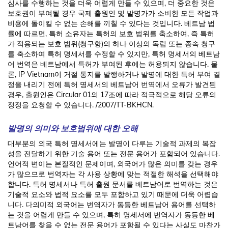
심사를 수행하는 것을 더욱 어렵게 만들 수 있으며, 더 중요한 것은
보호권이 부여될 경우 국제 출원인 및 발명가가 소비한 모든 작업과
비용에 돌이킬 수 없는 손해를 끼칠 수 있다는 것입니다. 베트남 법
률에 따르면, 특허 소유자는 특허의 보호 범위를 축소하여, 즉 특허
가 적용되는 보호 범위(청구항)의 하나 이상의 독립 또는 종속 청구
를 축소하여 특허 명세서를 수정할 수 있지만, 특허 명세서의 베트남
어 번역은 베트남에서 특허가 부여된 후에는 허용되지 않습니다. 물
론, IP Vietnam이 거절 통지를 발행하거나 발명에 대한 특허 부여 결
정을 내리기 전에 특허 명세서의 베트남어 번역에서 오류가 발견된
경우, 출원인은 Circular 01의 17조에 따라 적극적으로 해당 오류의
정정을 요청할 수 있습니다. /2007/TT-BKHCN.
발명의 의미와 보호범위에 대한 오해
대부분의 외국 특허 명세서에는 발명이 다루는 기술적 과제의 복잡
성을 전달하기 위한 기술 용어 또는 전문 용어가 포함되어 있습니다.
언어적 변이는 본질적인 문제이며, 외국어가 많은 의미를 갖는 경우
가 많으므로 번역자는 각 사용 상황에 맞는 적절한 해석을 선택해야
합니다. 특허 명세서나 특허 출원 문서를 베트남어로 번역하는 것은
기술적 요소와 법적 요소를 모두 포함하고 있기 때문에 더욱 어렵습
니다. 다의미적 외국어는 번역자가 동등한 베트남어 용어를 선택하
는 것을 어렵게 만들 수 있으며, 특허 명세서에 번역자가 동등한 베
트남어를 찾을 수 없는 전문 용어가 포함될 수 있다는 사실도 마찬가