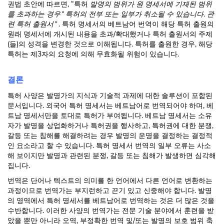
권법 초안에 따르면, “특허
발명의 범위가 원 명세서에 기재된 범위
를 초과하는 경우” 특허의 전부 또는 일부가 취소될 수 있습니다. 관
련 특허 출원서”
. 특허 명세서의 베트남어 번역이 해당 특허 출원의
원래 명세서에 개시된 내용을 초과/확대했거나 특허 출원서의 주제
(들)의 성격을 변경한 것으로 이해됩니다. 특허를 출원한 경우, 해당
특허는 제3자의 요청에 의해 무효화될 위험이 있습니다.
결론
특허 사양은 발명가의 지식과 기술적 과제에 대한 솔루션이 포함된
문서입니다. 외국어 특허 명세서는 베트남어로 번역되어야 하며, 베
트남 명세서만을 토대로 특허가 부여됩니다. 베트남 명세서는 소유
자가 발명을 상업화하거나 특허권을 행사하고, 특허권에 대한 분쟁,
갈등 또는 침해를 해결하려는 경우 발명의 운명을 결정하는 결정적
인 요소라고 할 수 있습니다. 특허 명세서 번역의 일부 오류는 사소
해 보이지만 발명과 관련된 분쟁, 갈등 또는 침해가 발생하면 심각해
집니다.
번역은 단어나 텍스트의 의미를 한 언어에서 다른 언어로 변환하는
과정이므로 번역가는 부지런하고 끈기 있고 신중해야 합니다. 발명
의 영역에서 특허 명세서를 베트남어로 번역하는 것은 더 많은 것을
수반합니다. 이러한 사양의 번역가는 전문 기술 분야에서 훈련을 받
았을 뿐만 아니라 오역, 부정확한 번역 및/또는 발명의 보호 범위 축