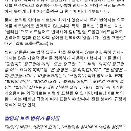
서를 변경하라고 조언하는 경우, 특허 명세서의 번역은 규정을 준수
하지 못하게 되며 해당 출원은 그 형식에 따라 거부됩니다.
둘째, 번역된 단어는 베트남어화되지 않습니다. 특히 번역자는 외국
어를 베트남어로 번역하지 않습니다. 특히 "글리신"("글리신" 대신
"글리신"으로 베트남어로 번역해야 함), "알릴 프롤린"(베트남어로
번역해야 함)과 같은 화학 용어를 번역하지 않습니다. "알릴 프롤린"
대신 "알릴 프롤린"으로) 등
셋째, 전문용어는 법적 요구사항을 준수하지 않습니다. 특허 명세서
에서는 많은 기술적 용어를 정확하게 사용해야 합니다. 예를 들어
“당업자”, “청구항에 따라… 또는 청구항…”
,
“…부터…까지의 청구항
중 어느 하나에 따라”
등
"본 발명은 ...을 의미합니다."
,
"본 발명은 ...
과 관련됩니다."
,
"바람직하게는"
,
"구현예",
; 특허 명세서의 표제:
"발명의 분야"
,
"발명의 배경"
,
"발명의 요약"
, "
도면의 간략한 설
명"
,
"발명의 실시예에 대한 상세한 설명"
,
"예시" 발명"
등 이러한
기술용어는 외국어로는 이렇게 표현될 수 있지만, 베트남어로 번역
할 때에는 베트남 규정에 따라 표현해야 합니다. 관련 분야의 규정과
지식에 대한 인식.
발명의 보호 범위가 좁아짐
"발명의 배경"
,
"발명의 요약"
,
"바람직한 실시예의 상세한 설명"
에