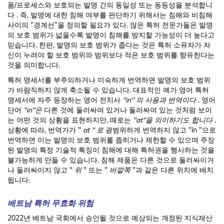
품/프로세스와 보호되는 발명 간의 동일성 또는 동등성을 분석합니
다 . 즉, 발명에 대한 침해 여부를 판단하기 위해서는 침해와 비침해
사이의 “경계선”을 정의할 필요가 있다. 많은 특허 전문가들은 발명
의 보호 범위가 넓을수록 발명이 침해를 방지할 가능성이 더 높다고
믿습니다. 한편, 발명의 보호 범위가 좁다는 것은 특허 소유자가 자
신이 누려야 할 보호 범위와 범위보다 적은 보호 범위를 향유한다는
것을 의미합니다.
특허 명세서를 부주의하거나 미숙하게 번역하면 발명의 보호 범위
가 바람직하지 않게 축소될 수 있습니다. 대표적인 예가 영어 특허
명세서에 자주 등장하는 영어 전치사
"in" 의 사용과 번역이다
. 영어
단어
"in"은
다른 것에 둘러싸여 있거나 둘러싸여 있는 것처럼 보이
는 어떤 것의 상황을 표현하지만, 때로는
"at"을 의미하기도 합니다
.
상황에 따라, 번역가가 "
at " 로
광범위하게 번역하지 않고 "in "으로
번역하면 이는 발명의 보호 범위를 좁히거나 제한할 수 있으며 주장
된 발명의 특정 기술적 특징이 침해에 대해 특허권을 행사하는 것을
불가능하게 만들 수 있습니다. 침해 제품은 다른 것으로 둘러싸이거
나 둘러싸이지 않고 "
위
" 또는 "
바깥쪽
"과 같은 다른 위치에 배치
됩니다.
베트남 특허 무효화 위험
2022년 베트남 국회에서 승인될 것으로 예상되는 개정된 지식재산