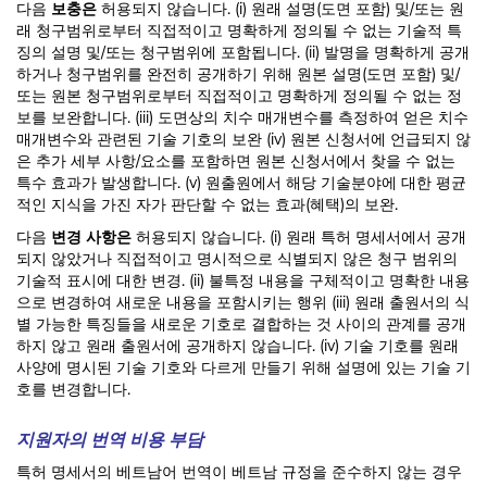
다음
보충은
허용되지 않습니다. (i) 원래 설명(도면 포함) 및/또는 원
래 청구범위로부터 직접적이고 명확하게 정의될 수 없는 기술적 특
징의 설명 및/또는 청구범위에 포함됩니다. (ii) 발명을 명확하게 공개
하거나 청구범위를 완전히 공개하기 위해 원본 설명(도면 포함) 및/
또는 원본 청구범위로부터 직접적이고 명확하게 정의될 수 없는 정
보를 보완합니다. (iii) 도면상의 치수 매개변수를 측정하여 얻은 치수
매개변수와 관련된 기술 기호의 보완 (iv) 원본 신청서에 언급되지 않
은 추가 세부 사항/요소를 포함하면 원본 신청서에서 찾을 수 없는
특수 효과가 발생합니다. (v) 원출원에서 해당 기술분야에 대한 평균
적인 지식을 가진 자가 판단할 수 없는 효과(혜택)의 보완.
다음
변경 사항은
허용되지 않습니다. (i) 원래 특허 명세서에서 공개
되지 않았거나 직접적이고 명시적으로 식별되지 않은 청구 범위의
기술적 표시에 대한 변경. (ii) 불특정 내용을 구체적이고 명확한 내용
으로 변경하여 새로운 내용을 포함시키는 행위 (iii) 원래 출원서의 식
별 가능한 특징들을 새로운 기호로 결합하는 것 사이의 관계를 공개
하지 않고 원래 출원서에 공개하지 않습니다. (iv) 기술 기호를 원래
사양에 명시된 기술 기호와 다르게 만들기 위해 설명에 있는 기술 기
호를 변경합니다.
지원자의 번역 비용 부담
특허 명세서의 베트남어 번역이 베트남 규정을 준수하지 않는 경우